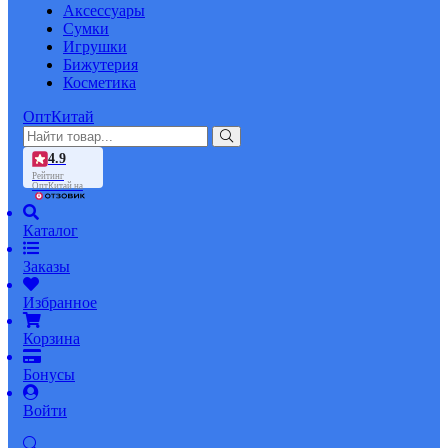
Аксессуары
Сумки
Игрушки
Бижутерия
Косметика
ОптКитай
4.9
Рейтинг
ОптКитай на
Каталог
Заказы
Избранное
Корзина
Бонусы
Войти