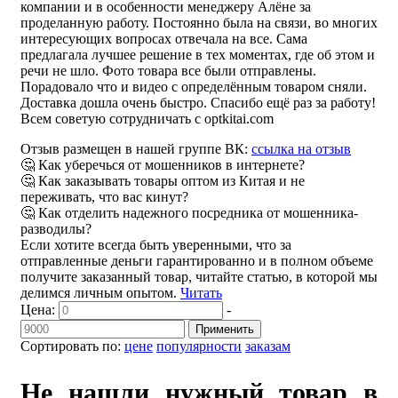
компании и в особенности менеджеру Алёне за
проделанную работу. Постоянно была на связи, во многих
интересующих вопросах отвечала на все. Сама
предлагала лучшее решение в тех моментах, где об этом и
речи не шло. Фото товара все были отправлены.
Порадовало что и видео с определённым товаром сняли.
Доставка дошла очень быстро. Спасибо ещё раз за работу!
Всем советую сотрудничать с optkitai.com
Отзыв размещен в нашей группе ВК:
ссылка на отзыв
🤔 Как уберечься от мошенников в интернете?
🤔 Как заказывать товары оптом из Китая и не
переживать, что вас кинут?
🤔 Как отделить надежного посредника от мошенника-
разводилы?
Если хотите всегда быть уверенными, что за
отправленные деньги гарантированно и в полном объеме
получите заказанный товар, читайте статью, в которой мы
делимся личным опытом.
Читать
Цена:
-
Применить
Сортировать по:
цене
популярности
заказам
Не нашли нужный товар в