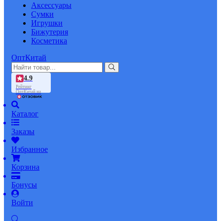
Аксессуары
Сумки
Игрушки
Бижутерия
Косметика
ОптКитай
4.9
Рейтинг
ОптКитай на
Каталог
Заказы
Избранное
Корзина
Бонусы
Войти