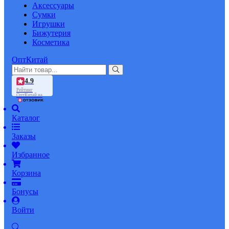
Аксессуары
Сумки
Игрушки
Бижутерия
Косметика
ОптКитай
4.9
Рейтинг
ОптКитай на
Каталог
Заказы
Избранное
Корзина
Бонусы
Войти