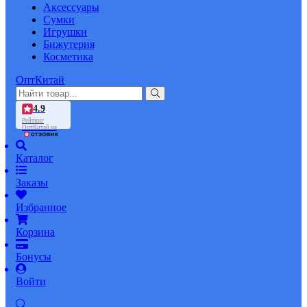
Аксессуары
Сумки
Игрушки
Бижутерия
Косметика
ОптКитай
4.9
Рейтинг
ОптКитай на
Каталог
Заказы
Избранное
Корзина
Бонусы
Войти