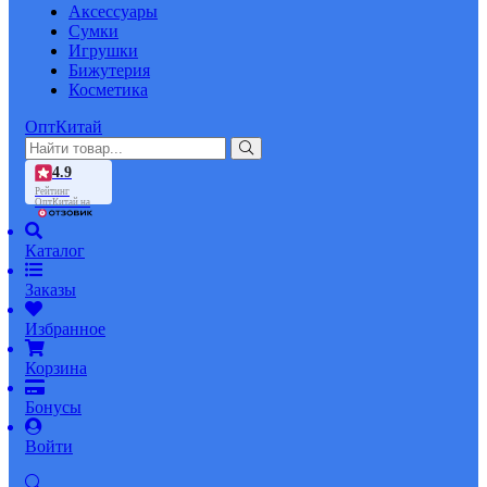
Аксессуары
Сумки
Игрушки
Бижутерия
Косметика
ОптКитай
4.9
Рейтинг
ОптКитай на
Каталог
Заказы
Избранное
Корзина
Бонусы
Войти