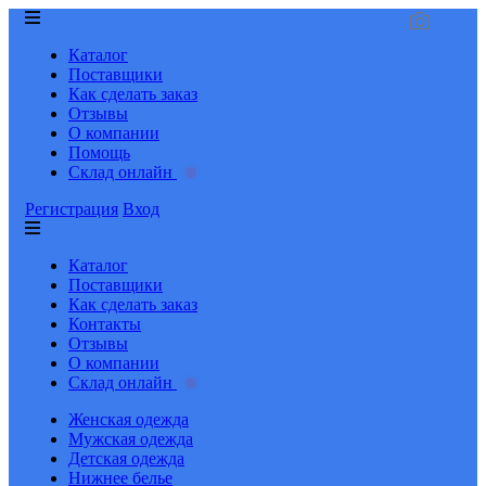
Каталог
Поставщики
Как сделать заказ
Отзывы
О компании
Помощь
Склад онлайн
Регистрация
Вход
Каталог
Поставщики
Как сделать заказ
Контакты
Отзывы
О компании
Склад онлайн
Женская одежда
Мужская одежда
Детская одежда
Нижнее белье