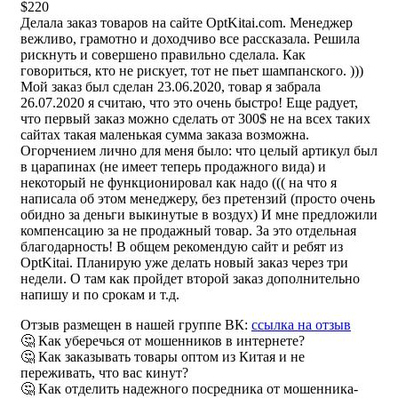
$220
Делала заказ товаров на сайте OptKitai.com. Менеджер
вежливо, грамотно и доходчиво все рассказала. Решила
рискнуть и совершено правильно сделала. Как
говориться, кто не рискует, тот не пьет шампанского. )))
Мой заказ был сделан 23.06.2020, товар я забрала
26.07.2020 я считаю, что это очень быстро! Еще радует,
что первый заказ можно сделать от 300$ не на всех таких
сайтах такая маленькая сумма заказа возможна.
Огорчением лично для меня было: что целый артикул был
в царапинах (не имеет теперь продажного вида) и
некоторый не функционировал как надо ((( на что я
написала об этом менеджеру, без претензий (просто очень
обидно за деньги выкинутые в воздух) И мне предложили
компенсацию за не продажный товар. За это отдельная
благодарность! В общем рекомендую сайт и ребят из
OptKitai. Планирую уже делать новый заказ через три
недели. О там как пройдет второй заказ дополнительно
напишу и по срокам и т.д.
Отзыв размещен в нашей группе ВК:
ссылка на отзыв
🤔 Как уберечься от мошенников в интернете?
🤔 Как заказывать товары оптом из Китая и не
переживать, что вас кинут?
🤔 Как отделить надежного посредника от мошенника-