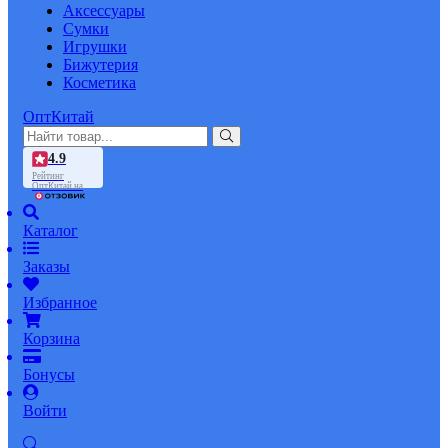
Аксессуары
Сумки
Игрушки
Бижутерия
Косметика
ОптКитай
4.9
Рейтинг
ОптКитай на
Каталог
Заказы
Избранное
Корзина
Бонусы
Войти