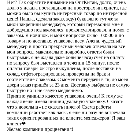
Нет? Так обратите внимание на ОптКитай, долго, очень
долго я искала поставщиков на просторах интернета, где
можно было бы купить интересный товар по интересной
цене! Нашла, сделала заказ, жду) буквально тут же за
мной закрепили менеджера, который перезвонил мне и
добродушно познакомился, проконсультировал, и помог с
заказом. Я новичок, и моих вопросов было 100500 и по
товару и по доставке, упаковке, весу. Алена, чудесный
менеджер и просто прекрасный человек отвечала на все
мои вопросы максимально подробно, ответы были
быстрыми, я не ждала даже больше часа) счёт на оплату
по запросу был выставлен в течении 15 минут, после
оплаты товары быстро выкуплены, после доставки на
склад, отфотографированы, проверены на брак и
соответствие с заказом. С момента передачи в тк, до моей
двери заказ пришёл за 23 дня. Доставку выбрала не самую
быструю но и не самую медленную.
Приятно удивило качество упаковки, очень! К тому же
каждая вещь имела индивидуальную упаковку. Сказать
что я довольна - не сказать ничего! Схема работы
компании работает как часы, я ещё ни разу не встречала
таких ориентированных на клиента менеджеров! Я ваш
клиент❤
Желаю компании процветания!