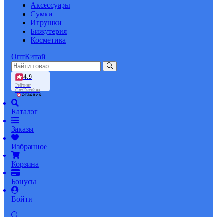
Аксессуары
Сумки
Игрушки
Бижутерия
Косметика
ОптКитай
4.9
Рейтинг
ОптКитай на
Каталог
Заказы
Избранное
Корзина
Бонусы
Войти