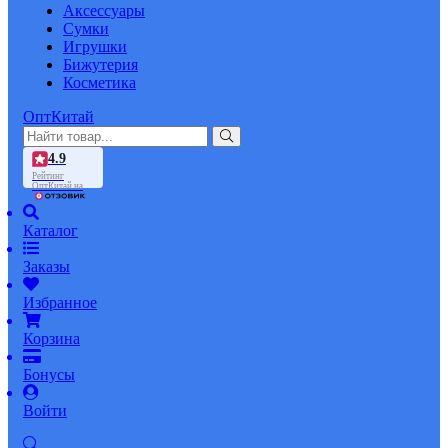
Аксессуары
Сумки
Игрушки
Бижутерия
Косметика
ОптКитай
4.9
Рейтинг
ОптКитай на
Каталог
Заказы
Избранное
Корзина
Бонусы
Войти