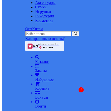
Аксессуары
Сумки
Игрушки
Бижутерия
Косметика
ОптКитай
Как правильно искать?
Рейтинг ОптКитай на
4.9
Каталог
Заказы
Избранное
Корзина
!
Бонусы
Войти