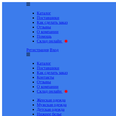
Каталог
Поставщики
Как сделать заказ
Отзывы
О компании
Помощь
Склад онлайн
Регистрация
Вход
Каталог
Поставщики
Как сделать заказ
Контакты
Отзывы
О компании
Склад онлайн
Женская одежда
Мужская одежда
Детская одежда
Нижнее белье