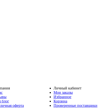
пания
Личный кабинет
ас
Мои заказы
ывы
Избранное
 блог
Корзина
личная оферта
Проверенные поставщики