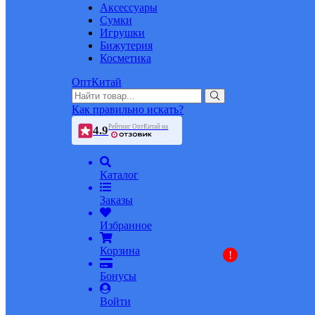
Аксессуары
Сумки
Игрушки
Бижутерия
Косметика
ОптКитай
Как правильно искать?
Рейтинг ОптКитай на
4.9
Каталог
Заказы
Избранное
Корзина
!
Бонусы
Войти