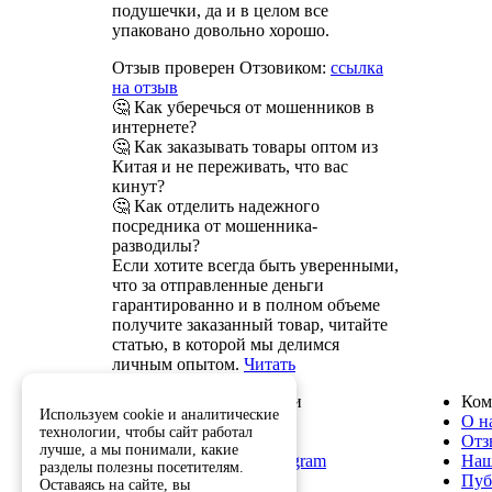
подушечки, да и в целом все
упаковано довольно хорошо.
Отзыв проверен Отзовиком:
ссылка
на отзыв
🤔 Как уберечься от мошенников в
интернете?
🤔 Как заказывать товары оптом из
Китая и не переживать, что вас
кинут?
🤔 Как отделить надежного
посредника от мошенника-
разводилы?
Если хотите всегда быть уверенными,
что за отправленные деньги
гарантированно и в полном объеме
получите заказанный товар, читайте
статью, в которой мы делимся
личным опытом.
Читать
Служба поддержки
Ком
Используем cookie и аналитические
8 800 222-82-50
О н
технологии, чтобы сайт работал
info@optkitai.com
Отз
лучше, а мы понимали, какие
Наш бот в Telegram
Наш
разделы полезны посетителям.
Пуб
Оставаясь на сайте, вы