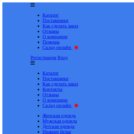
Каталог
Поставщики
Как сделать заказ
Отзывы
О компании
Помощь
Склад онлайн
Регистрация
Вход
Каталог
Поставщики
Как сделать заказ
Контакты
Отзывы
О компании
Склад онлайн
Женская одежда
Мужская одежда
Детская одежда
Нижнее белье