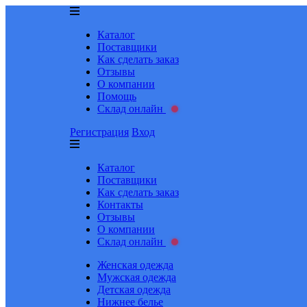
Каталог
Поставщики
Как сделать заказ
Отзывы
О компании
Помощь
Склад онлайн
Регистрация
Вход
Каталог
Поставщики
Как сделать заказ
Контакты
Отзывы
О компании
Склад онлайн
Женская одежда
Мужская одежда
Детская одежда
Нижнее белье