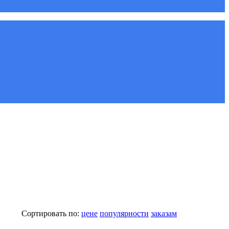
Сортировать по:
цене
популярности
заказам