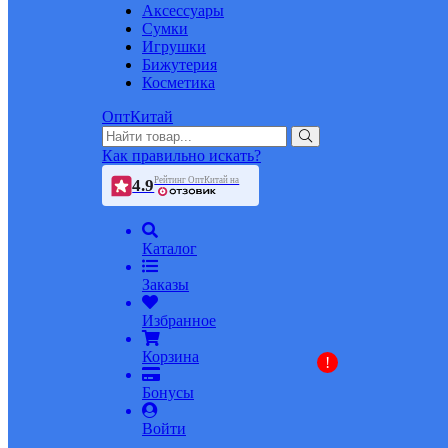
Аксессуары
Сумки
Игрушки
Бижутерия
Косметика
ОптКитай
Как правильно искать?
Рейтинг ОптКитай на
4.9
Каталог
Заказы
Избранное
Корзина
!
Бонусы
Войти