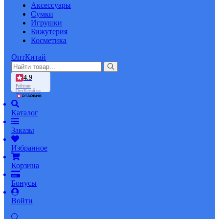
Аксессуары
Сумки
Игрушки
Бижутерия
Косметика
ОптКитай
4.9
Рейтинг
ОптКитай на
Каталог
Заказы
Избранное
Корзина
Бонусы
Войти