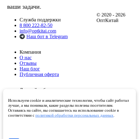
ваши задачи.
© 2020 - 2026
Служба поддержки
ОптКитай
8 800 222-82-50
info@optkitai.com
Наш бот в Telegram
Компания
О нас
Отзывы
Наш блог
Публичная оферта
Личный кабинет
Мои заказы
Используем cookie и аналитические технологии, чтобы сайт работал
Избранное
лучше, а мы понимали, какие разделы полезны посетителям.
Корзина
Оставаясь на сайте, вы соглашаетесь на использование cookie в
Проверенные поставщики
соответствии с
политикой обработки персональных данных
.
Помощь
Как сделать заказ
Написать директору