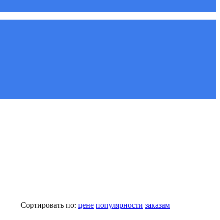
Сортировать по:
цене
популярности
заказам