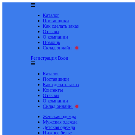
Каталог
Поставщики
Как сделать заказ
Отзывы
О компании
Помощь
Склад онлайн
Регистрация
Вход
Каталог
Поставщики
Как сделать заказ
Контакты
Отзывы
О компании
Склад онлайн
Женская одежда
Мужская одежда
Детская одежда
Нижнее белье