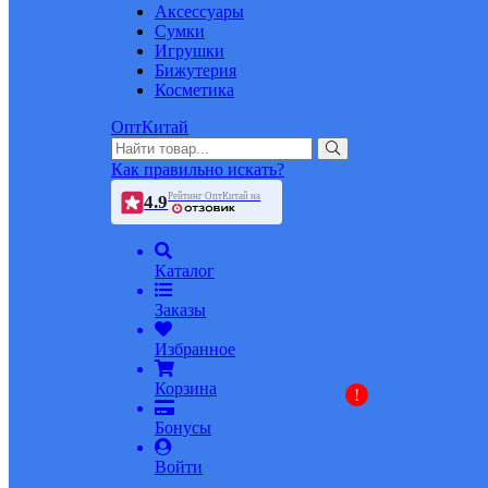
Аксессуары
Сумки
Игрушки
Бижутерия
Косметика
ОптКитай
Как правильно искать?
Рейтинг ОптКитай на
4.9
Каталог
Заказы
Избранное
Корзина
!
Бонусы
Войти