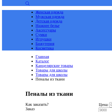
Женская одежда
Мужская одежда
Детская одежда
Нижнее белье
Аксессуары
Сумки
Игрушки
Бижутерия
Косметика
Главная
Каталог
Канцелярские товары
Товары для школы
Товары для школы
Пеналы из ткани
Пеналы из ткани
Как заказать?
Цена:
Заказ