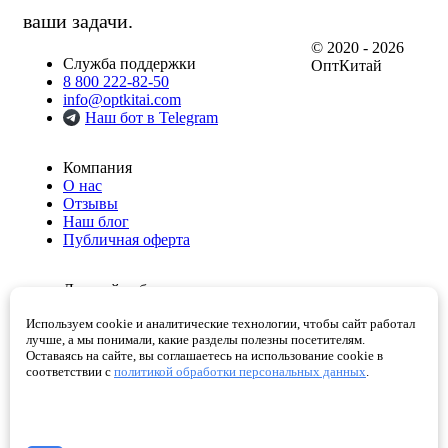
ваши задачи.
© 2020 - 2026
Служба поддержки
ОптКитай
8 800 222-82-50
info@optkitai.com
Наш бот в Telegram
Компания
О нас
Отзывы
Наш блог
Публичная оферта
Личный кабинет
Мои заказы
Используем cookie и аналитические технологии, чтобы сайт работал
Избранное
лучше, а мы понимали, какие разделы полезны посетителям.
Корзина
Оставаясь на сайте, вы соглашаетесь на использование cookie в
Проверенные поставщики
соответствии с
политикой обработки персональных данных
.
Помощь
Как сделать заказ
Написать директору