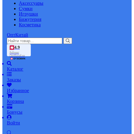
Аксессуары
Сумки
Игрушки
Бижутерия
Косметика
ОптКитай
4.9
Рейтинг
ОптКитай на
Каталог
Заказы
Избранное
Корзина
Бонусы
Войти