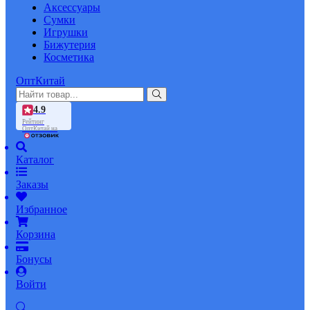
Аксессуары
Сумки
Игрушки
Бижутерия
Косметика
ОптКитай
4.9
Рейтинг
ОптКитай на
Каталог
Заказы
Избранное
Корзина
Бонусы
Войти