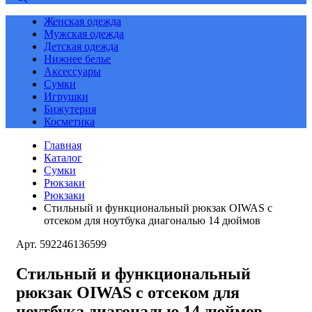
Женская одежда
Мужская одежда
Детская одежда
Нижнее белье
Аксессуары
Сумки
Игрушки
Бижутерия
Косметика
Главная
Каталог
Сумки
Рюкзаки
Рюкзаки
Cтильный и функциональный рюкзак OIWAS с
отсеком для ноутбука диагональю 14 дюймов
Арт. 592246136599
Cтильный и функциональный
рюкзак OIWAS с отсеком для
ноутбука диагональю 14 дюймов