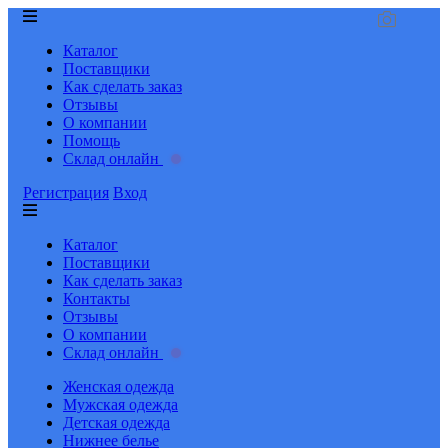
Каталог
Поставщики
Как сделать заказ
Отзывы
О компании
Помощь
Склад онлайн
Регистрация
Вход
Каталог
Поставщики
Как сделать заказ
Контакты
Отзывы
О компании
Склад онлайн
Женская одежда
Мужская одежда
Детская одежда
Нижнее белье