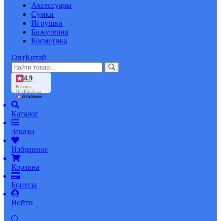
Аксессуары
Сумки
Игрушки
Бижутерия
Косметика
ОптКитай
4.9
Рейтинг
ОптКитай на
Каталог
Заказы
Избранное
Корзина
Бонусы
Войти