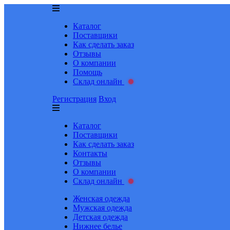
Каталог
Поставщики
Как сделать заказ
Отзывы
О компании
Помощь
Склад онлайн
Регистрация
Вход
Каталог
Поставщики
Как сделать заказ
Контакты
Отзывы
О компании
Склад онлайн
Женская одежда
Мужская одежда
Детская одежда
Нижнее белье