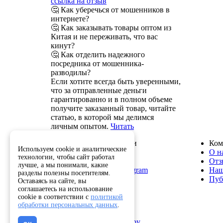
ссылка на отзыв
🤔 Как уберечься от мошенников в
интернете?
🤔 Как заказывать товары оптом из
Китая и не переживать, что вас
кинут?
🤔 Как отделить надежного
посредника от мошенника-
разводилы?
Если хотите всегда быть уверенными,
что за отправленные деньги
гарантированно и в полном объеме
получите заказанный товар, читайте
статью, в которой мы делимся
личным опытом.
Читать
Служба поддержки
Ком
Используем cookie и аналитические
8 800 222-82-50
О н
технологии, чтобы сайт работал
info@optkitai.com
Отз
лучше, а мы понимали, какие
Наш бот в Telegram
Наш
разделы полезны посетителям.
Пуб
Оставаясь на сайте, вы
соглашаетесь на использование
cookie в соответствии с
политикой
Помощь
обработки персональных данных
.
Как сделать заказ
Написать директору