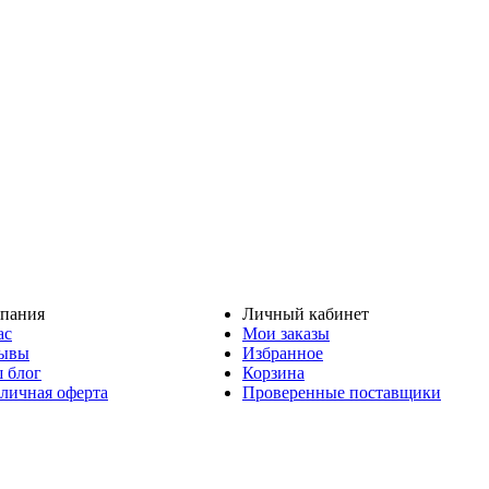
пания
Личный кабинет
ас
Мои заказы
ывы
Избранное
 блог
Корзина
личная оферта
Проверенные поставщики