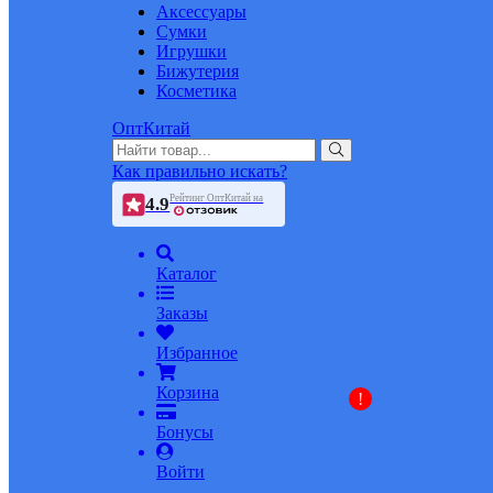
Аксессуары
Сумки
Игрушки
Бижутерия
Косметика
ОптКитай
Как правильно искать?
Рейтинг ОптКитай на
4.9
Каталог
Заказы
Избранное
Корзина
!
Бонусы
Войти