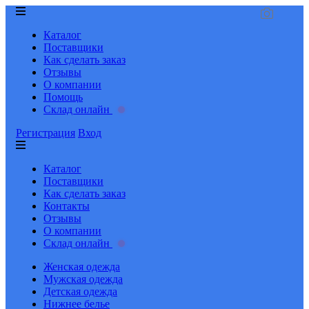
Каталог
Поставщики
Как сделать заказ
Отзывы
О компании
Помощь
Склад онлайн
Регистрация
Вход
Каталог
Поставщики
Как сделать заказ
Контакты
Отзывы
О компании
Склад онлайн
Женская одежда
Мужская одежда
Детская одежда
Нижнее белье