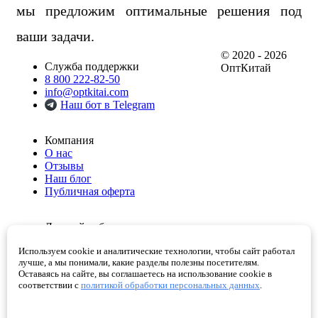
мы предложим оптимальные решения под
ваши задачи.
© 2020 - 2026
Служба поддержки
ОптКитай
8 800 222-82-50
info@optkitai.com
Наш бот в Telegram
Компания
О нас
Отзывы
Наш блог
Публичная оферта
Личный кабинет
Мои заказы
Используем cookie и аналитические технологии, чтобы сайт работал
Избранное
лучше, а мы понимали, какие разделы полезны посетителям.
Корзина
Оставаясь на сайте, вы соглашаетесь на использование cookie в
Проверенные поставщики
соответствии с
политикой обработки персональных данных
.
Помощь