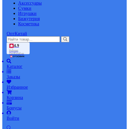
Аксессуары
Сумки
Игрушки
Бижутерия
Косметика
ОптКитай
4.9
Рейтинг
ОптКитай на
Каталог
Заказы
Избранное
Корзина
Бонусы
Войти