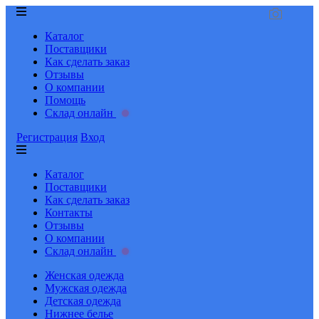
Каталог
Поставщики
Как сделать заказ
Отзывы
О компании
Помощь
Склад онлайн
Регистрация
Вход
Каталог
Поставщики
Как сделать заказ
Контакты
Отзывы
О компании
Склад онлайн
Женская одежда
Мужская одежда
Детская одежда
Нижнее белье