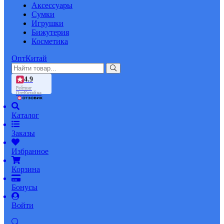
Аксессуары
Сумки
Игрушки
Бижутерия
Косметика
ОптКитай
4.9
Рейтинг
ОптКитай на
Каталог
Заказы
Избранное
Корзина
Бонусы
Войти