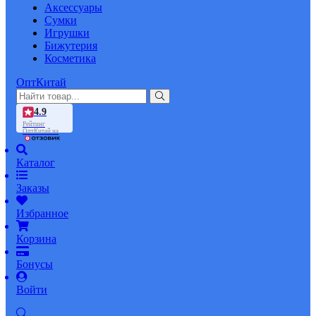
Аксессуары
Сумки
Игрушки
Бижутерия
Косметика
ОптКитай
4.9
Рейтинг
ОптКитай на
Каталог
Заказы
Избранное
Корзина
Бонусы
Войти