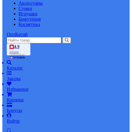
Аксессуары
Сумки
Игрушки
Бижутерия
Косметика
ОптКитай
4.9
Рейтинг
ОптКитай на
Каталог
Заказы
Избранное
Корзина
Бонусы
Войти