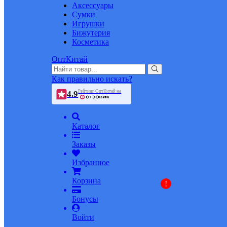
Аксессуары
Сумки
Игрушки
Бижутерия
Косметика
ОптКитай
Как правильно искать?
Рейтинг ОптКитай на
4.9
Каталог
Заказы
Избранное
Корзина
!
Бонусы
Войти