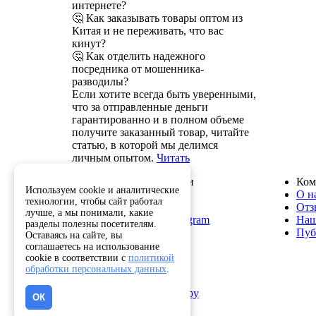
интернете?
🤔 Как заказывать товары оптом из
Китая и не переживать, что вас
кинут?
🤔 Как отделить надежного
посредника от мошенника-
разводилы?
Если хотите всегда быть уверенными,
что за отправленные деньги
гарантированно и в полном объеме
получите заказанный товар, читайте
статью, в которой мы делимся
личным опытом.
Читать
Служба поддержки
Ком
Используем cookie и аналитические
8 800 222-82-50
О н
технологии, чтобы сайт работал
info@optkitai.com
Отз
лучше, а мы понимали, какие
Наш бот в Telegram
Наш
разделы полезны посетителям.
Пуб
Оставаясь на сайте, вы
соглашаетесь на использование
cookie в соответствии с
политикой
Помощь
обработки персональных данных
.
Как сделать заказ
Написать директору
ОК