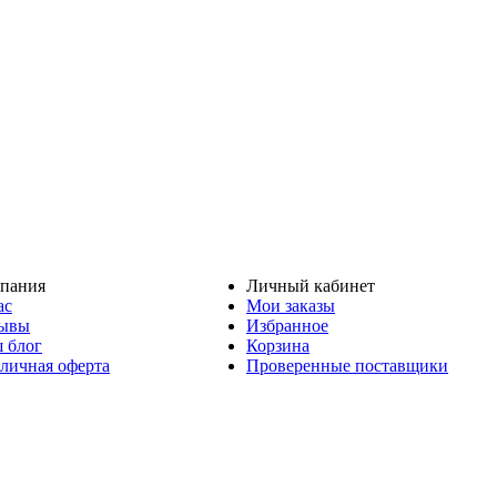
пания
Личный кабинет
ас
Мои заказы
ывы
Избранное
 блог
Корзина
личная оферта
Проверенные поставщики