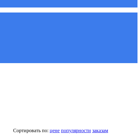
Сортировать по:
цене
популярности
заказам