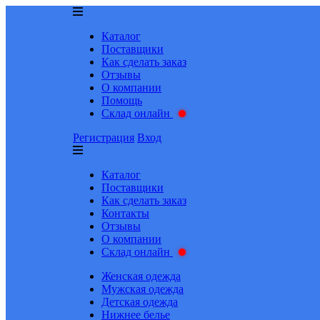
Каталог
Поставщики
Как сделать заказ
Отзывы
О компании
Помощь
Склад онлайн
Регистрация
Вход
Каталог
Поставщики
Как сделать заказ
Контакты
Отзывы
О компании
Склад онлайн
Женская одежда
Мужская одежда
Детская одежда
Нижнее белье