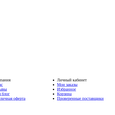
пания
Личный кабинет
ас
Мои заказы
ывы
Избранное
 блог
Корзина
личная оферта
Проверенные поставщики