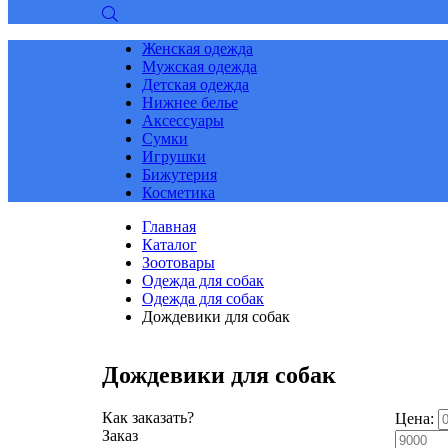
Женская одежда
Мужская одежда
Детская одежда
Нижнее белье
Аксессуары
Сумки
Игрушки
Бижутерия
Косметика
Главная
Каталог
Зоотовары
Одежда для собак
Одежда для собак
Дождевики для собак
Дождевики для собак
Как заказать?
Цена:
Заказ