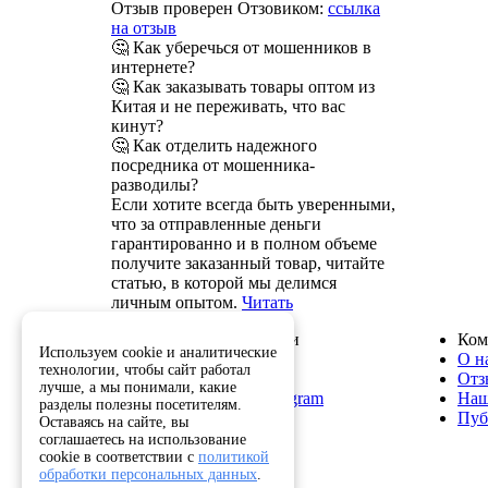
Отзыв проверен Отзовиком:
ссылка
на отзыв
🤔 Как уберечься от мошенников в
интернете?
🤔 Как заказывать товары оптом из
Китая и не переживать, что вас
кинут?
🤔 Как отделить надежного
посредника от мошенника-
разводилы?
Если хотите всегда быть уверенными,
что за отправленные деньги
гарантированно и в полном объеме
получите заказанный товар, читайте
статью, в которой мы делимся
личным опытом.
Читать
Служба поддержки
Ком
Используем cookie и аналитические
8 800 222-82-50
О н
технологии, чтобы сайт работал
info@optkitai.com
Отз
лучше, а мы понимали, какие
Наш бот в Telegram
Наш
разделы полезны посетителям.
Пуб
Оставаясь на сайте, вы
соглашаетесь на использование
cookie в соответствии с
политикой
Помощь
обработки персональных данных
.