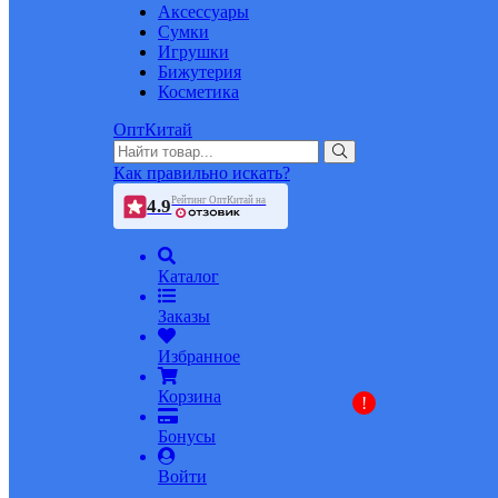
Аксессуары
Сумки
Игрушки
Бижутерия
Косметика
ОптКитай
Как правильно искать?
Рейтинг ОптКитай на
4.9
Каталог
Заказы
Избранное
Корзина
!
Бонусы
Войти