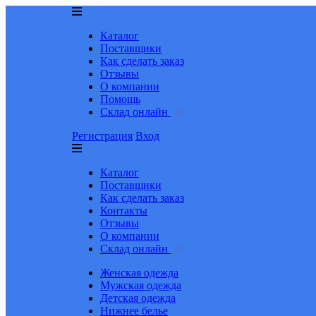
Каталог
Поставщики
Как сделать заказ
Отзывы
О компании
Помощь
Склад онлайн
Регистрация
Вход
Каталог
Поставщики
Как сделать заказ
Контакты
Отзывы
О компании
Склад онлайн
Женская одежда
Мужская одежда
Детская одежда
Нижнее белье