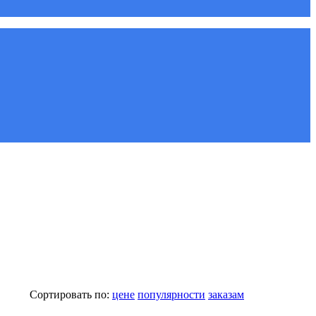
Сортировать по:
цене
популярности
заказам