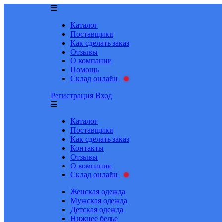
Каталог
Поставщики
Как сделать заказ
Отзывы
О компании
Помощь
Склад онлайн
Регистрация
Вход
Каталог
Поставщики
Как сделать заказ
Контакты
Отзывы
О компании
Склад онлайн
Женская одежда
Мужская одежда
Детская одежда
Нижнее белье