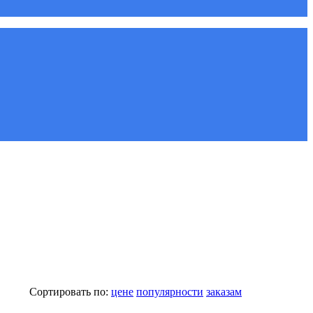
Сортировать по:
цене
популярности
заказам