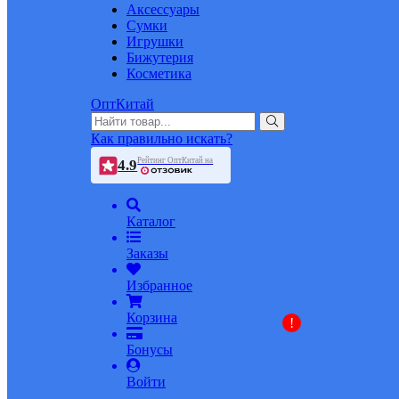
Аксессуары
Сумки
Игрушки
Бижутерия
Косметика
ОптКитай
Как правильно искать?
Рейтинг ОптКитай на
4.9
Каталог
Заказы
Избранное
Корзина
!
Бонусы
Войти