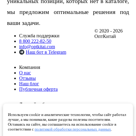
уникальных позиций, которых нет в каталоге,
мы предложим оптимальные решения под
ваши задачи.
© 2020 - 2026
Служба поддержки
ОптКитай
8 800 222-82-50
info@optkitai.com
Наш бот в Telegram
Компания
О нас
Отзывы
Наш блог
Публичная оферта
Личный кабинет
Мои заказы
Используем cookie и аналитические технологии, чтобы сайт работал
Избранное
лучше, а мы понимали, какие разделы полезны посетителям.
Корзина
Оставаясь на сайте, вы соглашаетесь на использование cookie в
Проверенные поставщики
соответствии с
политикой обработки персональных данных
.