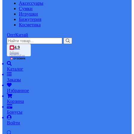
Аксессуары
Сумки
Игрушки
Бижутерия
Косметика
ОптКитай
4.9
Рейтинг
ОптКитай на
Каталог
Заказы
Избранное
Корзина
Бонусы
Войти