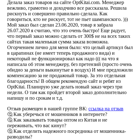
Делала заказ товаров на сайте OptKitai.com. Менеджер
вежливо, грамотно и доходчиво все рассказала. Решила
рискнуть и совершено правильно сделала. Как
говориться, кто не рискует, тот не пьет шампанского. )))
Мой заказ был сделан 23.06.2020, товар я забрала
26.07.2020 я считаю, что это очень быстро! Еще радует,
что первый заказ можно сделать от 300$ не на всех таких
сайтах такая маленькая сумма заказа возможна.
Огорчением лично для меня было: что целый артикул был
в царапинах (не имеет теперь продажного вида) и
некоторый не функционировал как надо ((( на что я
написала об этом менеджеру, без претензий (просто очень
обидно за деньги выкинутые в воздух) И мне предложили
компенсацию за не продажный товар. За это отдельная
благодарность! В общем рекомендую сайт и ребят из
OptKitai. Планирую уже делать новый заказ через три
недели. О там как пройдет второй заказ дополнительно
напишу и по срокам и т.д.
Отзыв размещен в нашей группе ВК:
ссылка на отзыв
🤔 Как уберечься от мошенников в интернете?
🤔 Как заказывать товары оптом из Китая и не
переживать, что вас кинут?
🤔 Как отделить надежного посредника от мошенника-
разводилы?