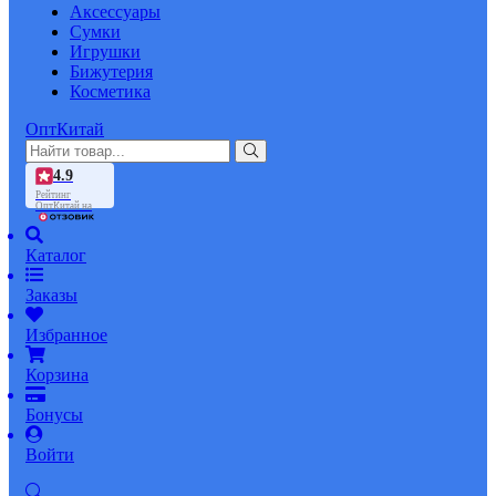
Аксессуары
Сумки
Игрушки
Бижутерия
Косметика
ОптКитай
4.9
Рейтинг
ОптКитай на
Каталог
Заказы
Избранное
Корзина
Бонусы
Войти