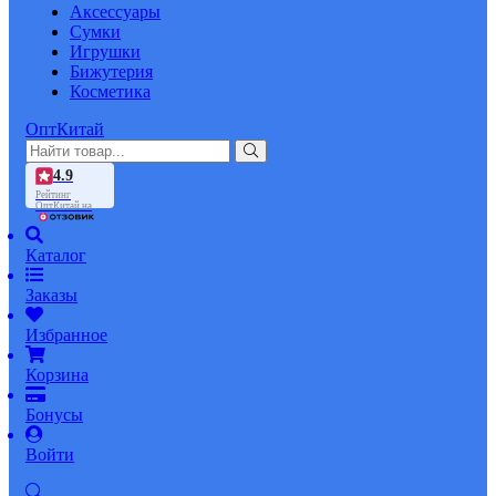
Аксессуары
Сумки
Игрушки
Бижутерия
Косметика
ОптКитай
4.9
Рейтинг
ОптКитай на
Каталог
Заказы
Избранное
Корзина
Бонусы
Войти