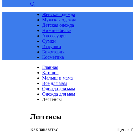
Женская одежда
Мужская одежда
Детская одежда
Нижнее белье
Аксессуары
Сумки
Игрушки
Бижутерия
Косметика
Главная
Каталог
Малыш и мама
Все для мам
Одежда для мам
Одежда для мам
Леггенсы
Леггенсы
Как заказать?
Цена: