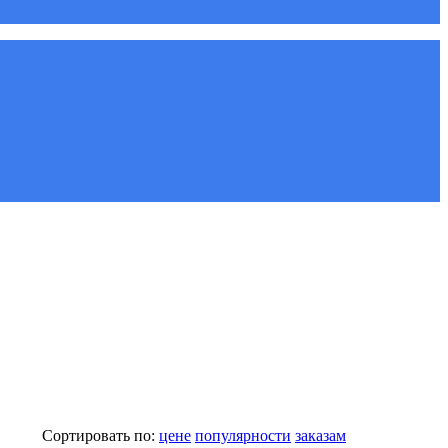
Сортировать по:
цене
популярности
заказам