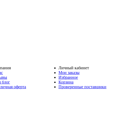
пания
Личный кабинет
ас
Мои заказы
ывы
Избранное
 блог
Корзина
личная оферта
Проверенные поставщики