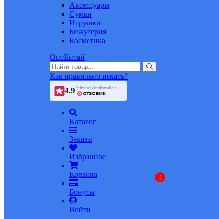
Аксессуары
Сумки
Игрушки
Бижутерия
Косметика
ОптКитай
Как правильно искать?
Рейтинг ОптКитай на
4.9
Каталог
Заказы
Избранное
Корзина
!
Бонусы
Войти