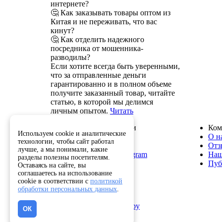
интернете?
🤔 Как заказывать товары оптом из
Китая и не переживать, что вас
кинут?
🤔 Как отделить надежного
посредника от мошенника-
разводилы?
Если хотите всегда быть уверенными,
что за отправленные деньги
гарантированно и в полном объеме
получите заказанный товар, читайте
статью, в которой мы делимся
личным опытом.
Читать
Служба поддержки
Ком
Используем cookie и аналитические
8 800 222-82-50
О н
технологии, чтобы сайт работал
info@optkitai.com
Отз
лучше, а мы понимали, какие
Наш бот в Telegram
Наш
разделы полезны посетителям.
Пуб
Оставаясь на сайте, вы
соглашаетесь на использование
cookie в соответствии с
политикой
Помощь
обработки персональных данных
.
Как сделать заказ
Написать директору
ОК