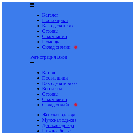
Каталог
Поставщики
Как сделать заказ
Отзывы
О компании
Помощь
Склад онлайн
Регистрация
Вход
Каталог
Поставщики
Как сделать заказ
Контакты
Отзывы
О компании
Склад онлайн
Женская одежда
Мужская одежда
Детская одежда
Нижнее белье