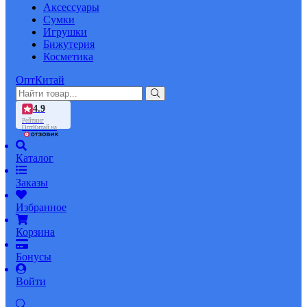
Аксессуары
Сумки
Игрушки
Бижутерия
Косметика
ОптКитай
4.9
Рейтинг
ОптКитай на
Каталог
Заказы
Избранное
Корзина
Бонусы
Войти