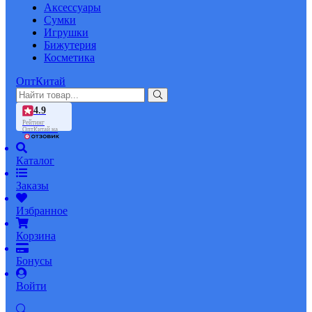
Аксессуары
Сумки
Игрушки
Бижутерия
Косметика
ОптКитай
4.9
Рейтинг
ОптКитай на
Каталог
Заказы
Избранное
Корзина
Бонусы
Войти