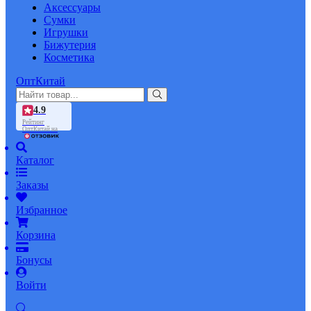
Аксессуары
Сумки
Игрушки
Бижутерия
Косметика
ОптКитай
4.9
Рейтинг
ОптКитай на
Каталог
Заказы
Избранное
Корзина
Бонусы
Войти