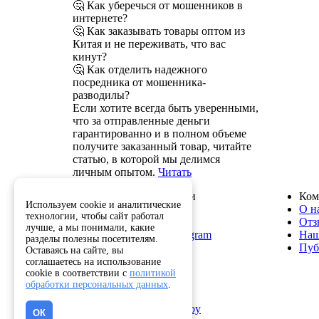
🤔 Как уберечься от мошенников в
интернете?
🤔 Как заказывать товары оптом из
Китая и не переживать, что вас
кинут?
🤔 Как отделить надежного
посредника от мошенника-
разводилы?
Если хотите всегда быть уверенными,
что за отправленные деньги
гарантированно и в полном объеме
получите заказанный товар, читайте
статью, в которой мы делимся
личным опытом.
Читать
Служба поддержки
Ком
Используем cookie и аналитические
8 800 222-82-50
О н
технологии, чтобы сайт работал
info@optkitai.com
Отз
лучше, а мы понимали, какие
Наш бот в Telegram
Наш
разделы полезны посетителям.
Пуб
Оставаясь на сайте, вы
соглашаетесь на использование
cookie в соответствии с
политикой
Помощь
обработки персональных данных
.
Как сделать заказ
Написать директору
ОК