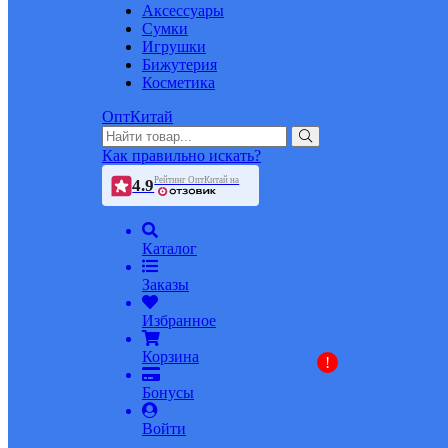
Аксессуары
Сумки
Игрушки
Бижутерия
Косметика
ОптКитай
Как правильно искать?
Рейтинг ОптКитай на
4.9
Каталог
Заказы
Избранное
Корзина
!
Бонусы
Войти