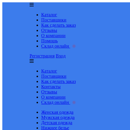
Каталог
Поставщики
Как сделать заказ
Отзывы
О компании
Помощь
Склад онлайн
Регистрация
Вход
Каталог
Поставщики
Как сделать заказ
Контакты
Отзывы
О компании
Склад онлайн
Женская одежда
Мужская одежда
Детская одежда
Нижнее белье