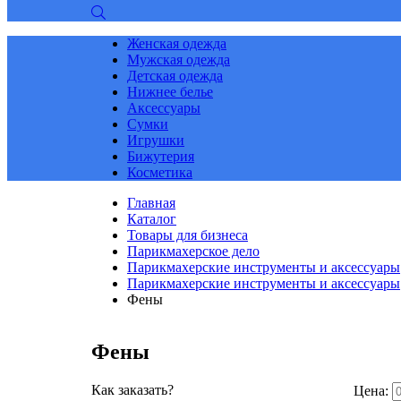
Женская одежда
Мужская одежда
Детская одежда
Нижнее белье
Аксессуары
Сумки
Игрушки
Бижутерия
Косметика
Главная
Каталог
Товары для бизнеса
Парикмахерское дело
Парикмахерские инструменты и аксессуары
Парикмахерские инструменты и аксессуары
Фены
Фены
Как заказать?
Цена: