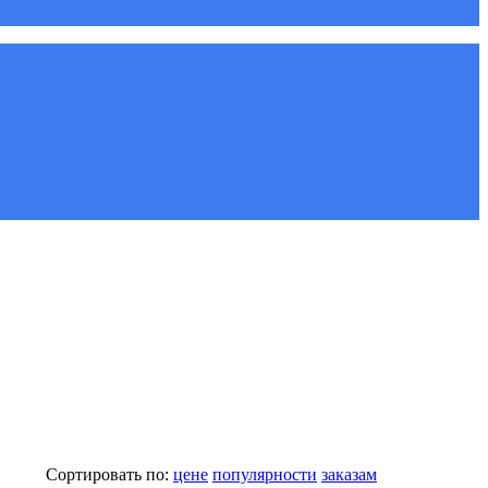
Сортировать по:
цене
популярности
заказам