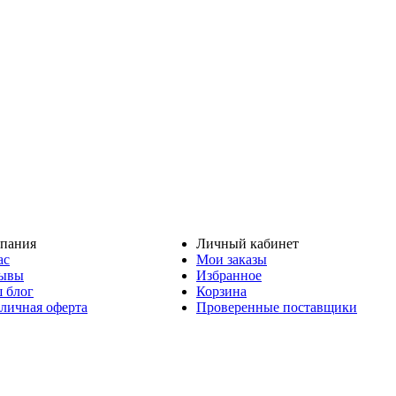
пания
Личный кабинет
ас
Мои заказы
ывы
Избранное
 блог
Корзина
личная оферта
Проверенные поставщики