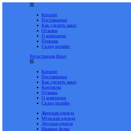
Каталог
Поставщики
Как сделать заказ
Отзывы
О компании
Помощь
Склад онлайн
Регистрация
Вход
Каталог
Поставщики
Как сделать заказ
Контакты
Отзывы
О компании
Склад онлайн
Женская одежда
Мужская одежда
Детская одежда
Нижнее белье