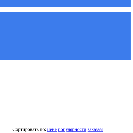
Сортировать по:
цене
популярности
заказам