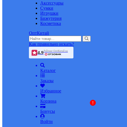
Аксессуары
Сумки
Игрушки
Бижутерия
Косметика
ОптКитай
Как правильно искать?
Рейтинг ОптКитай на
4.9
Каталог
Заказы
Избранное
Корзина
!
Бонусы
Войти