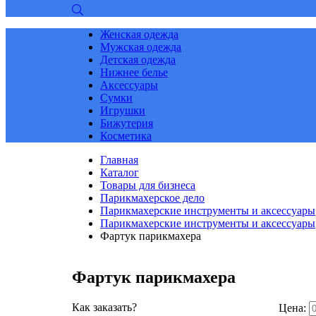
Женская одежда
Мужская одежда
Детская одежда
Нижнее белье
Аксессуары
Сумки
Игрушки
Бижутерия
Косметика
Главная
Каталог
Товары для бизнеса
Парикмахерское дело
Парикмахерские инструменты и аксессуары
Парикмахерские инструменты и аксессуары
Фартук парикмахера
Фартук парикмахера
Как заказать?
Цена: