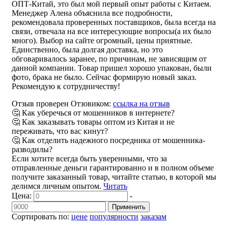
ОПТ-Китай, это был мой первый опыт работы с Китаем.
Менеджер Алена объяснила все подробности,
рекомендовала проверенных поставщиков, была всегда на
связи, отвечала на все интересующие вопросы(а их было
много). Выбор на сайте огромный, цены приятные.
Единственно, была долгая доставка, но это
обговаривалось заранее, по причинам, не зависящим от
данной компании. Товар пришел хорошо упакован, были
фото, брака не было. Сейчас формирую новый заказ.
Рекомендую к сотрудничеству!
Отзыв проверен Отзовиком:
ссылка на отзыв
🤔 Как уберечься от мошенников в интернете?
🤔 Как заказывать товары оптом из Китая и не
переживать, что вас кинут?
🤔 Как отделить надежного посредника от мошенника-
разводилы?
Если хотите всегда быть уверенными, что за
отправленные деньги гарантированно и в полном объеме
получите заказанный товар, читайте статью, в которой мы
делимся личным опытом.
Читать
Цена:
-
Применить
Сортировать по:
цене
популярности
заказам