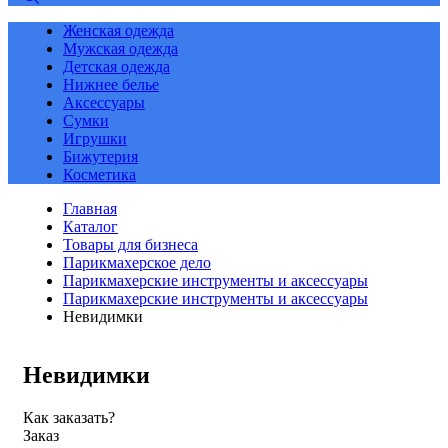
Женская одежда
Мужская одежда
Детская одежда
Нижнее белье
Аксессуары
Сумки
Игрушки
Бижутерия
Косметика
Главная
Каталог
Товары для бизнеса
Парикмахерское дело
Парикмахерские инструменты и аксессуары
Парикмахерские инструменты и аксессуары
Невидимки
Невидимки
Как заказать?
Заказ