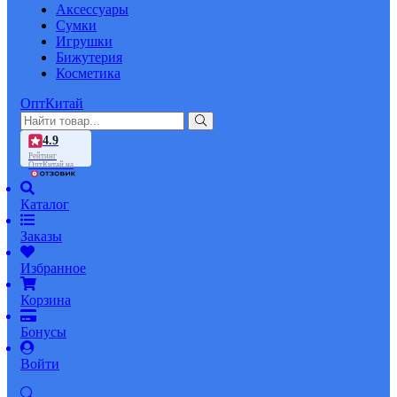
Аксессуары
Сумки
Игрушки
Бижутерия
Косметика
ОптКитай
4.9
Рейтинг
ОптКитай на
Каталог
Заказы
Избранное
Корзина
Бонусы
Войти