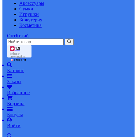
Аксессуары
Сумки
Игрушки
Бижутерия
Косметика
ОптКитай
4.9
Рейтинг
ОптКитай на
Каталог
Заказы
Избранное
Корзина
Бонусы
Войти