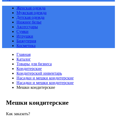
Женская одежда
Мужская одежда
Детская одежда
Нижнее белье
Аксессуары
Сумки
Игрушки
Бижутерия
Косметика
Главная
Каталог
Товары для бизнеса
Кондитерские
Кондитерский инвентарь
Насадки и мешки кондитерские
Насадки и мешки кондитерские
Мешки кондитерские
Мешки кондитерские
Как заказать?