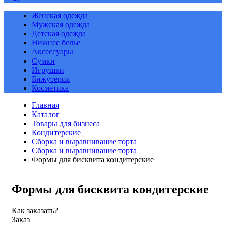
Женская одежда
Мужская одежда
Детская одежда
Нижнее белье
Аксессуары
Сумки
Игрушки
Бижутерия
Косметика
Главная
Каталог
Товары для бизнеса
Кондитерские
Сборка и выравнивание торта
Сборка и выравнивание торта
Формы для бисквита кондитерские
Формы для бисквита кондитерские
Как заказать?
Заказ