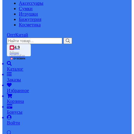
Аксессуары
Сумки
Игрушки
Бижутерия
Косметика
ОптКитай
4.9
Рейтинг
ОптКитай на
Каталог
Заказы
Избранное
Корзина
Бонусы
Войти