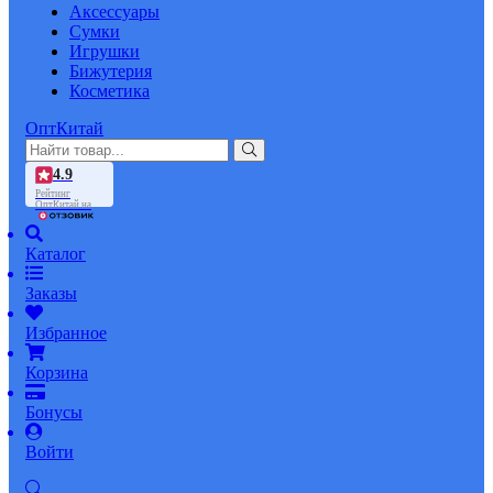
Аксессуары
Сумки
Игрушки
Бижутерия
Косметика
ОптКитай
4.9
Рейтинг
ОптКитай на
Каталог
Заказы
Избранное
Корзина
Бонусы
Войти