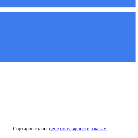
Сортировать по:
цене
популярности
заказам