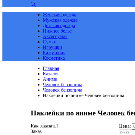
Женская одежда
Мужская одежда
Детская одежда
Нижнее белье
Аксессуары
Сумки
Игрушки
Бижутерия
Косметика
Главная
Каталог
Аниме
Человек бензопила
Человек бензопила
Наклейки по аниме Человек бензопила
Наклейки по аниме Человек бе
Как заказать?
Цена:
Заказ