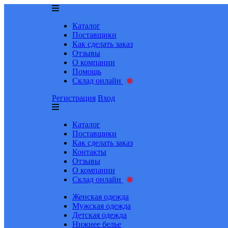
Каталог
Поставщики
Как сделать заказ
Отзывы
О компании
Помощь
Склад онлайн
Регистрация
Вход
Каталог
Поставщики
Как сделать заказ
Контакты
Отзывы
О компании
Склад онлайн
Женская одежда
Мужская одежда
Детская одежда
Нижнее белье