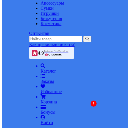
Аксессуары
Сумки
Игрушки
Бижутерия
Косметика
ОптКитай
Как правильно искать?
Рейтинг ОптКитай на
4.9
Каталог
Заказы
Избранное
Корзина
!
Бонусы
Войти