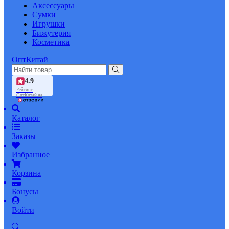
Аксессуары
Сумки
Игрушки
Бижутерия
Косметика
ОптКитай
4.9
Рейтинг
ОптКитай на
Каталог
Заказы
Избранное
Корзина
Бонусы
Войти