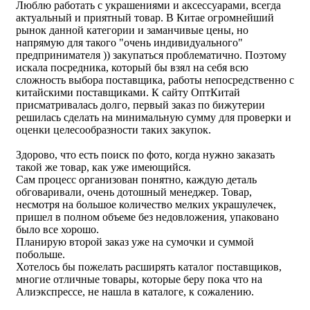
Люблю работать с украшениями и аксессуарами, всегда
актуальный и приятный товар. В Китае огромнейший
рынок данной категории и заманчивые цены, но
напрямую для такого "очень индивидуального"
предпринимателя )) закупаться проблематично. Поэтому
искала посредника, который бы взял на себя всю
сложность выбора поставщика, работы непосредственно с
китайскими поставщиками. К сайту ОптКитай
присматривалась долго, первый заказ по бижутерии
решилась сделать на минимальную сумму для проверки и
оценки целесообразности таких закупок.
Здорово, что есть поиск по фото, когда нужно заказать
такой же товар, как уже имеющийся.
Сам процесс организован понятно, каждую деталь
обговаривали, очень дотошный менеджер. Товар,
несмотря на большое количество мелких украшулечек,
пришел в полном объеме без недовложения, упаковано
было все хорошо.
Планирую второй заказ уже на сумочки и суммой
побольше.
Хотелось бы пожелать расширять каталог поставщиков,
многие отличные товары, которые беру пока что на
Алиэкспрессе, не нашла в каталоге, к сожалению.