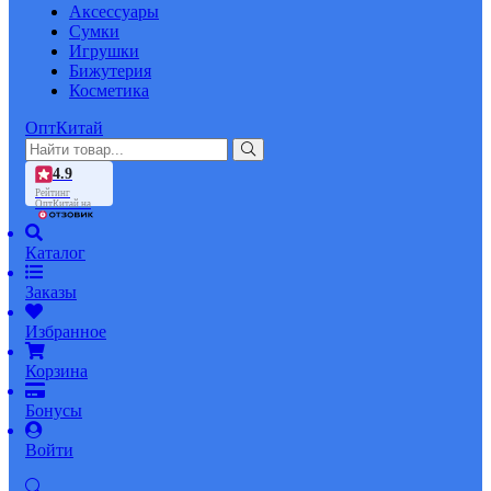
Аксессуары
Сумки
Игрушки
Бижутерия
Косметика
ОптКитай
4.9
Рейтинг
ОптКитай на
Каталог
Заказы
Избранное
Корзина
Бонусы
Войти