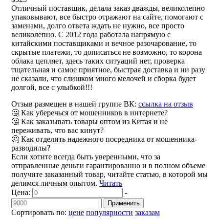
Отличный поставщик, делала заказ дважды, великолепно
упаковывают, все быстро отражают на сайте, помогают с
заменами, долго ответа ждать не нужно, все просто
великолепно. С 2012 года работала напрямую с
китайскими поставщиками и вечное разочарование, то
скрытые платежи, то дописаться не возможно, то корона
облака цепляет, здесь таких ситуаций нет, проверка
тщательная и самое приятное, быстрая доставка и ни разу
не сказали, что слишком много мелочей и сборка будет
долгой, все с улыбкой!!!
Отзыв размещен в нашей группе ВК:
ссылка на отзыв
🤔 Как уберечься от мошенников в интернете?
🤔 Как заказывать товары оптом из Китая и не
переживать, что вас кинут?
🤔 Как отделить надежного посредника от мошенника-
разводилы?
Если хотите всегда быть уверенными, что за
отправленные деньги гарантированно и в полном объеме
получите заказанный товар, читайте статью, в которой мы
делимся личным опытом.
Читать
Цена:
-
Применить
Сортировать по:
цене
популярности
заказам