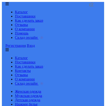
Каталог
Поставщики
Как сделать заказ
Отзывы
О компании
Помощь
Склад онлайн
Регистрация
Вход
Каталог
Поставщики
Как сделать заказ
Контакты
Отзывы
О компании
Склад онлайн
Женская одежда
Мужская одежда
Детская одежда
Нижнее белье