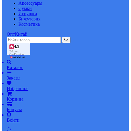
Аксессуары
Сумки
Игрушки
Бижутерия
Косметика
ОптКитай
4.9
Рейтинг
ОптКитай на
Каталог
Заказы
Избранное
Корзина
Бонусы
Войти