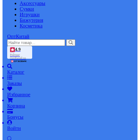
Аксессуары
Сумки
Игрушки
Бижутерия
Косметика
ОптКитай
4.9
Рейтинг
ОптКитай на
Каталог
Заказы
Избранное
Корзина
Бонусы
Войти