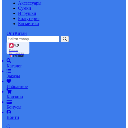
Аксессуары
Сумки
Игрушки
Бижутерия
Косметика
ОптКитай
4.9
Рейтинг
ОптКитай на
Каталог
Заказы
Избранное
Корзина
Бонусы
Войти