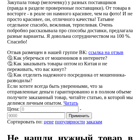
Закупала товар (мелочевку) у разных поставщиков
(правда в разделе проверенные поставщики). От товара в
восторге - в реале он намного красивее, чем на фото! И не
просто красивее, он, отличного качества! Татьяне
отдельное спасибо, вежливая, терпеливая. Очень
побробно рассказывала про способы доставки, предлагала
разные варианты. Я довольна сотрудничеством на 100 %.
Спасибо!
Отзыв размещен в нашей группе ВК:
ссылка на отзыв
🤔 Как уберечься от мошенников в интернете?
🤔 Как заказывать товары оптом из Китая и не
переживать, что вас кинут?
🤔 Как отделить надежного посредника от мошенника-
разводилы?
Если хотите всегда быть уверенными, что за
отправленные деньги гарантированно и в полном объеме
получите заказанный товар, читайте статью, в которой мы
делимся личным опытом.
Читать
Цена:
-
Применить
Сортировать по:
цене
популярности
заказам
Не нашли нужный товар в