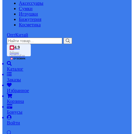
Аксессуары
Сумки
Игрушки
Бижутерия
Косметика
ОптКитай
4.9
Рейтинг
ОптКитай на
Каталог
Заказы
Избранное
Корзина
Бонусы
Войти