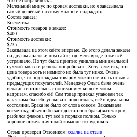
Что не понравилось -
Маленький минус по срокам доставки, но я заказывала
самый дешёвый поэтому можно и подождать
Состав заказа:
Косметика
Стоимость товаров в заказе:
$400
Стоимость доставки:
$235
Заказывала на этом сайте впервые. До этого делала заказы
на другом аналогичном сайте, где меня вроде тоже всё
устраивало. Но тут была приятно удивлена минимальной
суммой заказа и решила попробовать. Хочу заметить, что
цена товара хоть и немного но была тут ниже. Очень
удобно, что под каждым товаром можно почитать отзывы
предыдущих покупателей. Менеджер Ольга была очень
вежлива и отнеслась с пониманием ко всем моим
капризам, спасибо ей! Сам товар приехал упакован так
как я сама бы себе упаковать поленилась, всё в идеальном
состоянии. Брака не было от слова совсем. Заказывала
косметику, обычно бывает достаточно брака(вытек крем,
разбился флакон), тут всё в порядке полном. Только
хорошие пожелания такой команде сотрудников.
Отзыв проверен Отзовиком:
ссылка на отзыв