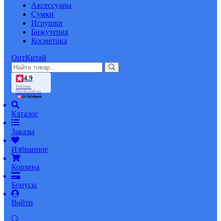
Аксессуары
Сумки
Игрушки
Бижутерия
Косметика
ОптКитай
4.9
Рейтинг
ОптКитай на
Каталог
Заказы
Избранное
Корзина
Бонусы
Войти