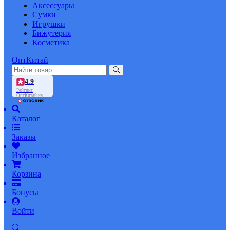
Аксессуары
Сумки
Игрушки
Бижутерия
Косметика
ОптКитай
4.9
Рейтинг
ОптКитай на
Каталог
Заказы
Избранное
Корзина
Бонусы
Войти