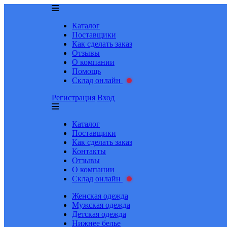
Каталог
Поставщики
Как сделать заказ
Отзывы
О компании
Помощь
Склад онлайн
Регистрация
Вход
Каталог
Поставщики
Как сделать заказ
Контакты
Отзывы
О компании
Склад онлайн
Женская одежда
Мужская одежда
Детская одежда
Нижнее белье