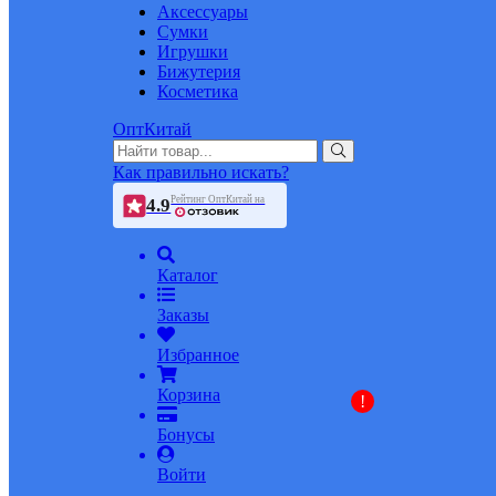
Аксессуары
Сумки
Игрушки
Бижутерия
Косметика
ОптКитай
Как правильно искать?
Рейтинг ОптКитай на
4.9
Каталог
Заказы
Избранное
Корзина
!
Бонусы
Войти