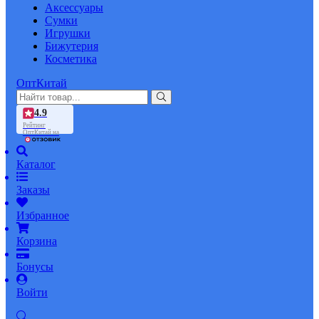
Аксессуары
Сумки
Игрушки
Бижутерия
Косметика
ОптКитай
4.9
Рейтинг
ОптКитай на
Каталог
Заказы
Избранное
Корзина
Бонусы
Войти