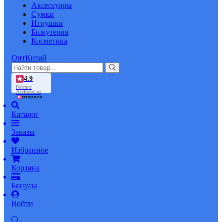
Аксессуары
Сумки
Игрушки
Бижутерия
Косметика
ОптКитай
4.9
Рейтинг
ОптКитай на
Каталог
Заказы
Избранное
Корзина
Бонусы
Войти